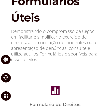
Formulários
Úteis
Demonstrando o compromisso da
Cegoc
em facilitar e simplificar o exercício de
direitos, a comunicação de incidentes ou a
apresentação de denúncias, consulte e
utilize aqui os Formulários disponíveis para
esses efeitos.




Formulário de Direitos