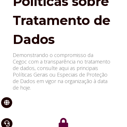
Políticas sobre
Tratamento de
Dados
Demonstrando o compromisso da
Cegoc com a transparência no tratamento
de dados, consulte aqui as principais
Políticas Gerais ou Especiais de Proteção
de Dados em vigor na organização à data
de hoje.


