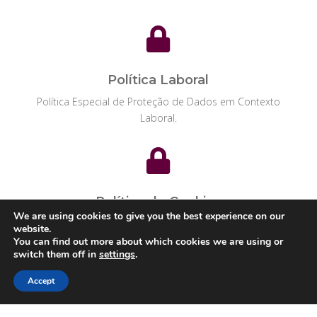

Política Laboral
Política Especial de Proteção de Dados em Contexto
Laboral.

Política de Cookies
We are using cookies to give you the best experience on our
Política Especial de Proteção de Dados nos
website.
Testemunhos de Conexão
You can find out more about which cookies we are using or
switch them off in
settings
.
Accept