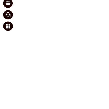


